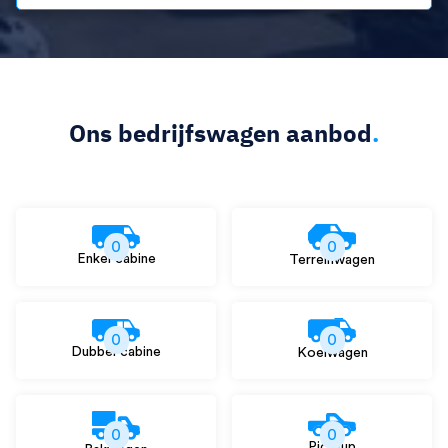
Ons bedrijfswagen aanbod
.
0
0
Enkel cabine
Terreinwagen
0
0
Dubbel cabine
Koelwagen
0
0
Pick-up