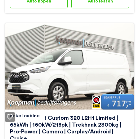
Auto kopen
Auto leasen
Enkel cabine
Ford E-Transit Custom 320 L2H1 Limited |
65kWh | 160kW/218pk | Trekhaak 2300kg |
Pro-Power | Camera | Carplay/Android |
Cruise