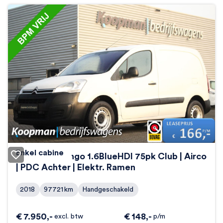
Enkel cabine
Citroën Berlingo 1.6BlueHDI 75pk Club | Airco
| PDC Achter | Elektr. Ramen
2018
97721
km
Handgeschakeld
€
7.950
,-
€
148
,-
excl. btw
p/m