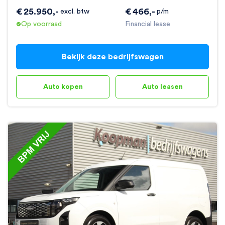
€
25.950
,-
€
466
,-
excl. btw
p/m
Op voorraad
Financial lease
Bekijk deze bedrijfswagen
Auto kopen
Auto leasen