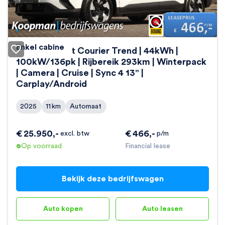
Enkel cabine
Ford E-Transit Courier Trend | 44kWh |
100kW/136pk | Rijbereik 293km | Winterpack
| Camera | Cruise | Sync 4 13" |
Carplay/Android
2025
11
km
Automaat
€
25.950
,-
€
466
,-
excl. btw
p/m
Op voorraad
Financial lease
Bekijk deze bedrijfswagen
Auto kopen
Auto leasen