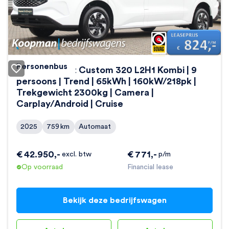
Personenbus
Ford E-Transit Custom 320 L2H1 Kombi | 9
persoons | Trend | 65kWh | 160kW/218pk |
Trekgewicht 2300kg | Camera |
Carplay/Android | Cruise
2025
759
km
Automaat
€
42.950
,-
€
771
,-
excl. btw
p/m
Op voorraad
Financial lease
Bekijk deze bedrijfswagen