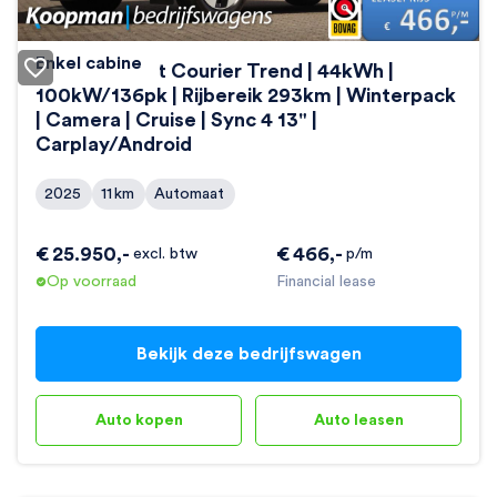
Enkel cabine
Ford E-Transit Courier Trend | 44kWh |
100kW/136pk | Rijbereik 293km | Winterpack
| Camera | Cruise | Sync 4 13" |
Carplay/Android
2025
11
km
Automaat
€
25.950
,-
€
466
,-
excl. btw
p/m
Op voorraad
Financial lease
Bekijk deze bedrijfswagen
Auto kopen
Auto leasen