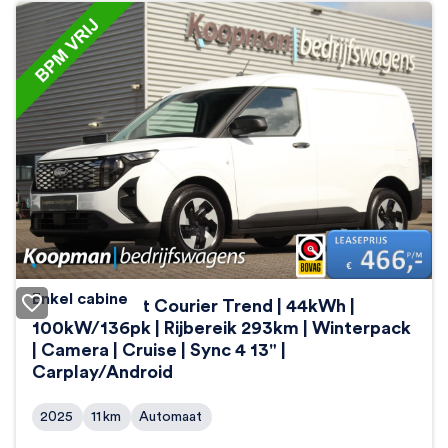
Enkel cabine
Ford E-Transit Courier Trend | 44kWh |
100kW/136pk | Rijbereik 293km | Winterpack
| Camera | Cruise | Sync 4 13" |
Carplay/Android
2025
11
km
Automaat