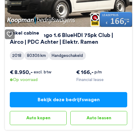
Enkel cabine
Citroën Berlingo 1.6 BlueHDI 75pk Club |
Airco | PDC Achter | Elektr. Ramen
2018
80305
km
Handgeschakeld
€
8.950
,-
€
166
,-
excl. btw
p/m
Op voorraad
Financial lease
Bekijk deze bedrijfswagen
Auto kopen
Auto leasen