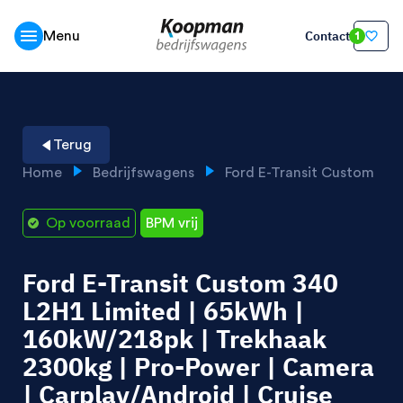
Contact
Menu
1
Terug
Home
Bedrijfswagens
Ford E-Transit Custom
Op voorraad
BPM vrij
Ford E-Transit Custom 340
L2H1 Limited | 65kWh |
160kW/218pk | Trekhaak
2300kg | Pro-Power | Camera
| Carplay/Android | Cruise