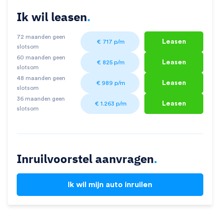
Ik wil leasen
.
72 maanden geen
Leasen
€
717
p/m
slotsom
60 maanden geen
Leasen
€
825
p/m
slotsom
48 maanden geen
Leasen
€
989
p/m
slotsom
36 maanden geen
Leasen
€
1.263
p/m
slotsom
Inruilvoorstel aanvragen
.
Ik wil mijn auto inruilen