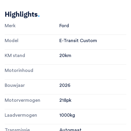
Highlights
.
Merk
Ford
Model
E-Transit Custom
KM stand
20
km
Motorinhoud
Bouwjaar
2026
Motorvermogen
218
pk
Laadvermogen
1000
kg
Transmissie
Automaat