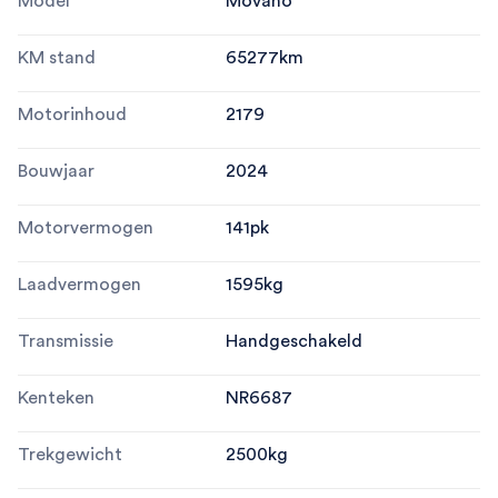
Model
Movano
KM stand
65277
km
Motorinhoud
2179
Bouwjaar
2024
Motorvermogen
141
pk
Laadvermogen
1595
kg
Transmissie
Handgeschakeld
Kenteken
NR6687
Trekgewicht
2500
kg