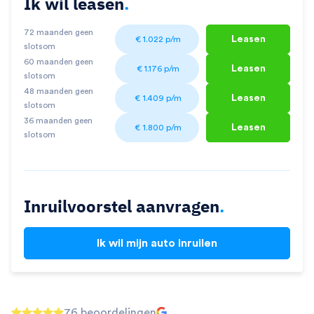
Ik wil leasen
.
72 maanden geen
Leasen
€
1.022
p/m
slotsom
60 maanden geen
Leasen
€
1.176
p/m
slotsom
48 maanden geen
Leasen
€
1.409
p/m
slotsom
36 maanden geen
Leasen
€
1.800
p/m
slotsom
Inruilvoorstel aanvragen
.
Ik wil mijn auto inruilen
76 beoordelingen