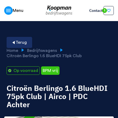
Contact
Menu
1
Terug
Home
Bedrijfswagens
Citroën Berlingo 1.6 BlueHDI 75pk Club
Op voorraad
BPM vrij
Citroën Berlingo 1.6 BlueHDI
75pk Club | Airco | PDC
Achter