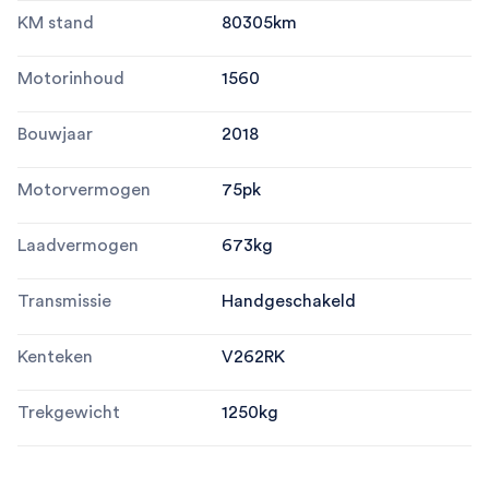
KM stand
80305
km
Motorinhoud
1560
Bouwjaar
2018
Motorvermogen
75
pk
Laadvermogen
673
kg
Transmissie
Handgeschakeld
Kenteken
V262RK
Trekgewicht
1250
kg